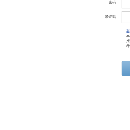
密码
验证码
忘
本
报
考